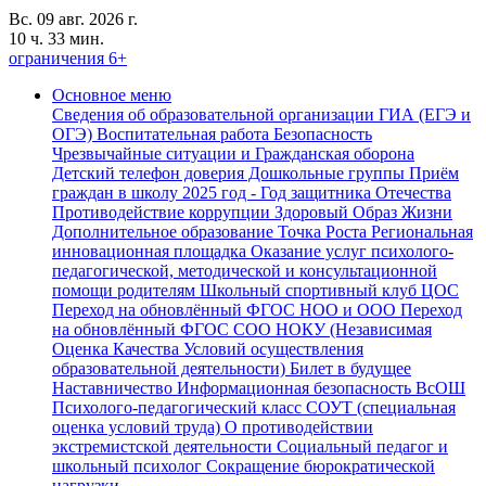
Вс. 09 авг. 2026 г.
10 ч. 33 мин.
ограничения 6+
Основное меню
Сведения об образовательной организации
ГИА (ЕГЭ и
ОГЭ)
Воспитательная работа
Безопасность
Чрезвычайные ситуации и Гражданская оборона
Детский телефон доверия
Дошкольные группы
Приём
граждан в школу
2025 год - Год защитника Отечества
Противодействие коррупции
Здоровый Образ Жизни
Дополнительное образование
Точка Роста
Региональная
инновационная площадка
Оказание услуг психолого-
педагогической, методической и консультационной
помощи родителям
Школьный спортивный клуб
ЦОС
Переход на обновлённый ФГОС НОО и ООО
Переход
на обновлённый ФГОС СОО
НОКУ (Независимая
Оценка Качества Условий осуществления
образовательной деятельности)
Билет в будущее
Наставничество
Информационная безопасность
ВсОШ
Психолого-педагогический класс
СОУТ (специальная
оценка условий труда)
О противодействии
экстремистской деятельности
Социальный педагог и
школьный психолог
Сокращение бюрократической
нагрузки