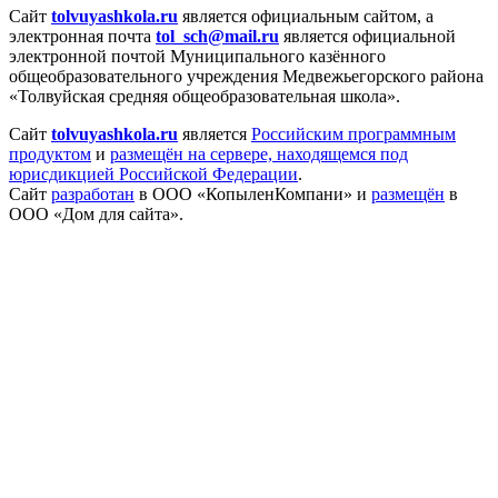
Сайт
tolvuyashkola.ru
является официальным сайтом, а
электронная
почта
tol_sch@mail.ru
является официальной
электронной почтой Муниципального казённого
общеобразовательного учреждения Медвежьегорского района
«Толвуйская средняя общеобразовательная школа».
Сайт
tolvuyashkola.ru
является
Российским программным
продуктом
и
размещён на сервере, находящемся под
юрисдикцией Российской Федерации
.
Сайт
разработан
в ООО «КопыленКомпани» и
размещён
в
ООО «Дом для сайта».