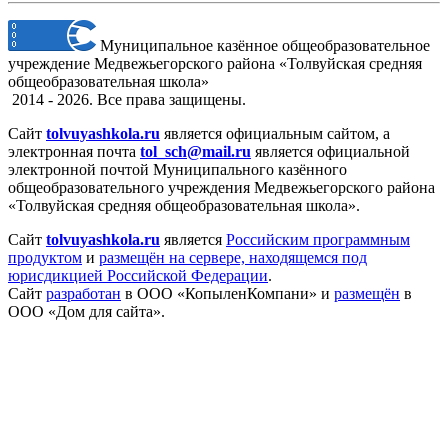
Муниципальное казённое общеобразовательное
учреждение Медвежьегорского района «Толвуйская средняя
общеобразовательная школа»
2014 - 2026. Все права защищены.
Сайт
tolvuyashkola.ru
является официальным сайтом, а
электронная
почта
tol_sch@mail.ru
является официальной
электронной почтой Муниципального казённого
общеобразовательного учреждения Медвежьегорского района
«Толвуйская средняя общеобразовательная школа».
Сайт
tolvuyashkola.ru
является
Российским программным
продуктом
и
размещён на сервере, находящемся под
юрисдикцией Российской Федерации
.
Сайт
разработан
в ООО «КопыленКомпани» и
размещён
в
ООО «Дом для сайта».