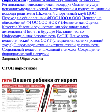
Региональная инновационная площадка
Оказание услуг
психолого-педагогической, методической и консультационной
помощи родителям
Школьный спортивный клуб
ЦОС
Переход на обновлённый ФГОС НОО и ООО
Переход на
обновлённый ФГОС СОО
НОКУ (Независимая Оценка
Качества Условий осуществления образовательной
деятельности)
Билет в будущее
Наставничество
Информационная безопасность
ВсОШ
Психолого-
педагогический класс
СОУТ (специальная оценка условий
труда)
О противодействии экстремистской деятельности
Социальный педагог и школьный психолог
Сокращение
бюрократической нагрузки
Здоровый Образ Жизни
СТОП наркотикам