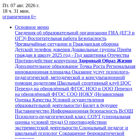
Пт. 07 авг. 2026 г.
18 ч. 31 мин.
ограничения 6+
Основное меню
Сведения об образовательной организации
ГИА (ЕГЭ и
ОГЭ)
Воспитательная работа
Безопасность
Чрезвычайные ситуации и Гражданская оборона
Детский телефон доверия
Дошкольные группы
Приём
граждан в школу
2025 год - Год защитника Отечества
Противодействие коррупции
Здоровый Образ Жизни
Дополнительное образование
Точка Роста
Региональная
инновационная площадка
Оказание услуг психолого-
педагогической, методической и консультационной
помощи родителям
Школьный спортивный клуб
ЦОС
Переход на обновлённый ФГОС НОО и ООО
Переход
на обновлённый ФГОС СОО
НОКУ (Независимая
Оценка Качества Условий осуществления
образовательной деятельности)
Билет в будущее
Наставничество
Информационная безопасность
ВсОШ
Психолого-педагогический класс
СОУТ (специальная
оценка условий труда)
О противодействии
экстремистской деятельности
Социальный педагог и
школьный психолог
Сокращение бюрократической
нагрузки