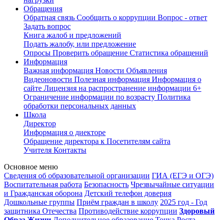
Обращения
Обратная связь
Сообщить о коррупции
Вопрос - ответ
Задать вопрос
Книга жалоб и предложений
Подать жалобу, или предложение
Опросы
Проверить обращение
Статистика обращений
Информация
Важная информация
Новости
Объявления
Видеоновости
Полезная информация
Информация о
сайте
Лицензия на распространение информации
6+
Ограничение информации по возрасту
Политика
обработки персональных данных
Школа
Директор
Информация о диекторе
Обращение директора к Посетителям сайта
Учителя
Контакты
Основное меню
Сведения об образовательной организации
ГИА (ЕГЭ и ОГЭ)
Воспитательная работа
Безопасность
Чрезвычайные ситуации
и Гражданская оборона
Детский телефон доверия
Дошкольные группы
Приём граждан в школу
2025 год - Год
защитника Отечества
Противодействие коррупции
Здоровый
Образ Жизни
Дополнительное образование
Точка Роста